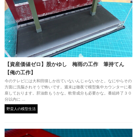
【資産価値ゼロ】股かゆし 梅雨の工作 筆持てん
【俺の工作】
今のテレビには大和田獏しか出ていないんじゃないかと。なにやらその
方面に洗脳されそうで怖いです。週末は徹夜で模型集中カウンターに着
座しております。肝油飲もうかな。軟骨成分も必要かな。番組終了３０
分以内に ...
野蛮人の模型生活