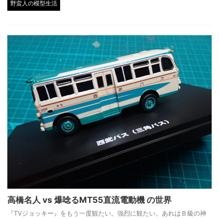
野蛮人の模型生活
高橋名人 vs 爆唸るMT55直流電動機 の世界
『TVジョッキー』をもう一度観たい。強烈に観たい。あれはＢ級の神