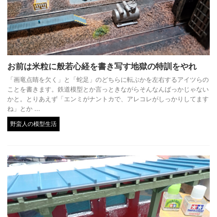
お前は米粒に般若心経を書き写す地獄の特訓をやれ
「画竜点睛を欠く」と「蛇足」のどちらに転ぶかを左右するアイツらの
ことを書きます。鉄道模型とか言っときながらそんなんばっかじゃない
かと。とりあえず「エンミがナントカで、アレコレがしっかりしてます
ね」とか ...
野蛮人の模型生活