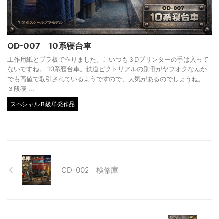
OD-007 10系寝台車
工作用紙とプラ板で作りました。こいつも３Dプリンターの手は入って
ないですね。 10系寝台車。鉄道ピクトリアルの別冊がヤフオクなんか
でも高値で取引されているようですので、人気があるのでしょうね。
３段寝 ...
スペシャルＢ級単発作品
OD-002 検修庫