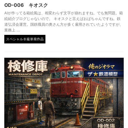
OD-006 キオスク
AIが作ってる箱絵風は、相変わらず文字が崩れますね。でも無問題。箱
絵紹介ブログじゃないので。 キオスクと言えばおばちゃんですね。鉄
道弘済会運営。国鉄職員の奥さん方が多く雇用されていたようですが、
業務上 ...
スペシャルＢ級単発作品