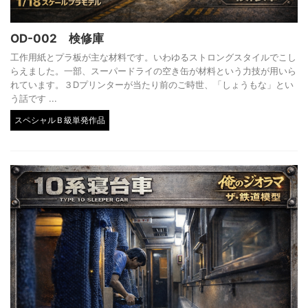
OD-002 検修庫
工作用紙とプラ板が主な材料です。いわゆるストロングスタイルでこし
らえました。一部、スーパードライの空き缶が材料という力技が用いら
れています。３Dプリンターが当たり前のご時世、「しょうもな」とい
う話です ...
スペシャルＢ級単発作品