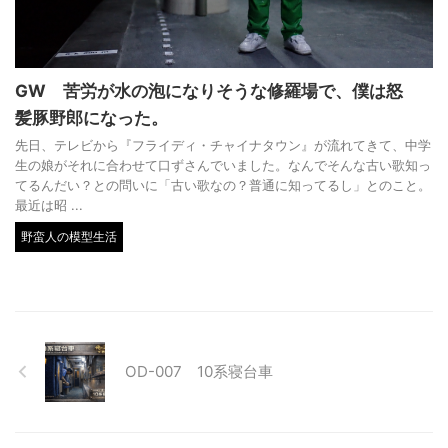
GW 苦労が水の泡になりそうな修羅場で、僕は怒
髪豚野郎になった。
先日、テレビから『フライディ・チャイナタウン』が流れてきて、中学
生の娘がそれに合わせて口ずさんでいました。なんでそんな古い歌知っ
てるんだい？との問いに「古い歌なの？普通に知ってるし」とのこと。
最近は昭 ...
野蛮人の模型生活
OD-007 10系寝台車