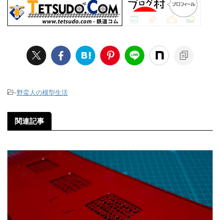
-
野蛮人の模型生活
関連記事