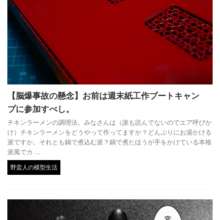
【脳爆事故の懸念】お前は週末紙工作ブートキャン
プに参加すべし。
チキンラーメンの調理法。みなさんは（誰も読んでないのでエア呼びか
け）チキンラーメンをどうやって作ってますか？どんぶりにお湯かける
派ですか。それとも鍋で煮込む派？鍋で煮たほうが手をかけている本格
派風でカ ...
野蛮人の模型生活